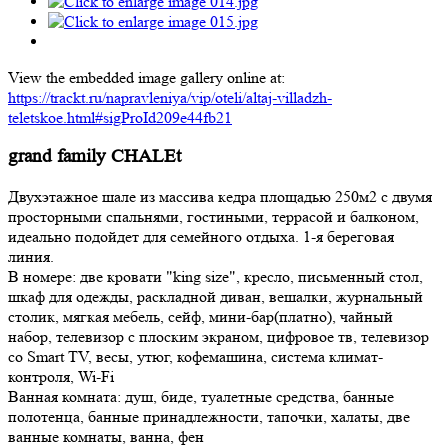
View the embedded image gallery online at:
https://trackt.ru/napravleniya/vip/oteli/altaj-villadzh-
teletskoe.html#sigProId209e44fb21
grand family CHALEt
Двухэтажное шале из массива кедра площадью 250м2 с двумя
просторными спальнями, гостиными, террасой и балконом,
идеально подойдет для семейного отдыха. 1-я береговая
линия.
В номере: две кровати "king size", кресло, письменный стол,
шкаф для одежды, раскладной диван, вешалки, журнальный
столик, мягкая мебель, сейф, мини-бар(платно), чайный
набор, телевизор с плоским экраном, цифровое тв, телевизор
со Smart TV, весы, утюг, кофемашина, система климат-
контроля, Wi-Fi
Ванная комната: душ, биде, туалетные средства, банные
полотенца, банные принадлежности, тапочки, халаты, две
ванные комнаты, ванна, фен