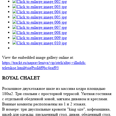
View the embedded image gallery online at:
https://trackt.ru/napravleniya/vip/oteli/altaj-villadzh-
teletskoe.html#sigProIdf9bc4eaf93
ROYAL CHALET
Роскошное двухэтажное шале из массива кедра площадью
180м2. Три спальни с просторной террасой. Уютная гостиная
с отдельной обеденной зоной, мягким диваном и креслами.
Ванные комнаты расположены на 1 и 2 этажах.
В номере: три двуспальные кровати "king size", кофемашина,
шкаф для одежды, письменный стол, диван, обеденный стол,