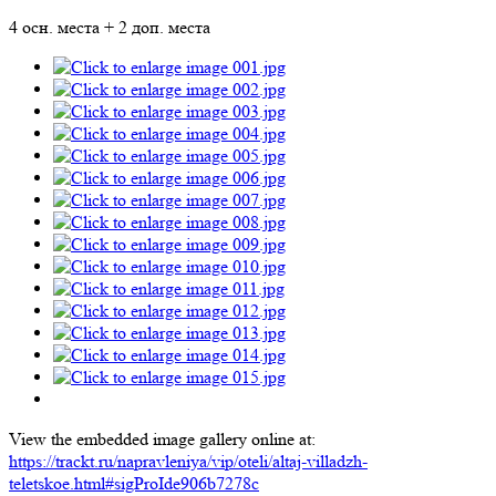
4 осн. места + 2 доп. места
View the embedded image gallery online at:
https://trackt.ru/napravleniya/vip/oteli/altaj-villadzh-
teletskoe.html#sigProIde906b7278c