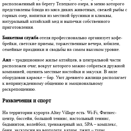
расположенный на берегу Телецкого озера, в меню которого
представлены блюда из мяса диких животных, свежей рыбы с
горных озер, напитки из местной брусники и клюквы,
натуральный алтайский мед и выпечки собственного
приготовления.
Банкетная служба
отеля профессионально организует кофе-
брейки, светские приемы, торжественные вечера, юбилеи,
семейные праздники и свадьбы на самом высоком уровне.
Аил
– традиционное жилье алтайцев, в центральной части
расположен очаг, вокруг которого можно собраться дружной
компанией, оценить местные настойки и закуски. В аиле
оборудован караоке – бар. Уют древнего жилища располагает
к непринужденному общению и эмоциональному
раскрепощению.
Развлечения и спорт
На территории курорта Altay Village есть: Wi-Fi, Фитнес-
центр, бассейн, большой теннис, настольный теннис,
бадминтон, волейбол, тренажерный зал, SPA – комплекс,
бани, экскурсии на вертолете, катере, джип – туры.