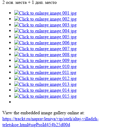
2 осн. места + 1 доп. место
View the embedded image gallery online at:
https://trackt.ru/napravleniya/vip/oteli/altaj-villadzh-
teletskoe.html#sigProId454b25d00d