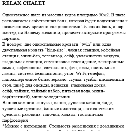
RELAX CHALET
Одноэтажное шале из массива кедра площадью 50м2. В шале
располагается собственная баня, которая будет подготовлена к
назначенному времени специалистами Телецких бань, а пар-
мастер, по Вашему желанию, проведет авторские программы
парения.
В номере: две односпальные кровати "twin" или одна
двуспальная кровать "king-size", чайная станция, кофейная
станция, мини-бар, телевизор, сейф, увлажнитель воздуха,
гладильная станция, спутниковое телевидение, электронные
замки, кофемашина, светильник, фен, весы, настольные
лампы, система безопасности, утюг, Wi-Fi,телефон,
гипоаллергенное белье, зеркало, стулья, тумбы, письменный
стол, шкаф для одежды, вешалки, гладильная доска,
сейф, чайник, чайный набор, питьевая вода, мини-
бар(платный), мини-холодильник
Ванная комната: санузел, ванна, душевая кабина, биде,
туалетные средства, банные полотенца, гигиенические
средства, раковина, тапочки, халаты, гостиничная
парфюмерия
*Можно с питомцами. Стоимость размещения с домашними