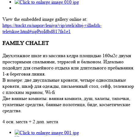
View the embedded image gallery online at:
https://trackt.ru/napravleniya/vip/oteli/altaj-villadzh-
teletskoe.html#sigProIdbd817fa1e1
FAMILY CHALET
Двухэтажное шале из массива кедра площадью 160м2с двумя
просторными спальнями, террасой и балконом. Идеально
подойдет для семейного отдыха или длительного пребывания.
1-я береговая линия.
В номере: две двуспальные кровати, четыре односпальные
кровати, шкаф для одежды, письменный стол, сейф, телевизор
с плоским экраном, Wi-fi
Две ванные комнаты: ванная комната, душ, халаты, тапочки,
туалетные средства, банные полотенца, биде, косметические
средства.
4 осн. места + 2 доп. места