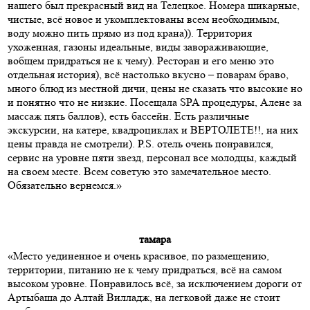
нашего был прекрасный вид на Телецкое. Номера шикарные,
чистые, всё новое и укомплектованы всем необходимым,
воду можно пить прямо из под крана)). Территория
ухоженная, газоны идеальные, виды завораживающие,
вобщем придраться не к чему). Ресторан и его меню это
отдельная история), всё настолько вкусно – поварам браво,
много блюд из местной дичи, цены не сказать что высокие но
и понятно что не низкие. Посещала SPA процедуры, Алене за
массаж пять баллов), есть бассейн. Есть различные
экскурсии, на катере, квадроциклах и ВЕРТОЛЕТЕ!!, на них
цены правда не смотрели). P.S. отель очень понравился,
сервис на уровне пяти звезд, персонал все молодцы, каждый
на своем месте. Всем советую это замечательное место.
Обязательно вернемся.»
тамара
«Место уединенное и очень красивое, по размещению,
территории, питанию не к чему придраться, всё на самом
высоком уровне. Понравилось всё, за исключением дороги от
Артыбаша до Алтай Вилладж, на легковой даже не стоит