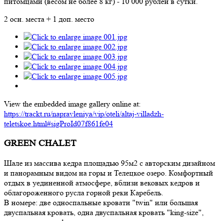
питомцами (весом не более 8 кг) - 10 000 рублей в сутки.
2 осн. места + 1 доп. место
View the embedded image gallery online at:
https://trackt.ru/napravleniya/vip/oteli/altaj-villadzh-
teletskoe.html#sigProId07f861fe04
GREEN CHALET
Шале из массива кедра площадью 95м2 с авторским дизайном
и панорамным видом на горы и Телецкое озеро. Комфортный
отдых в уединенной атмосфере, вблизи вековых кедров и
облагороженного русла горной реки Каребель.
В номере: две односпальные кровати "twin" или большая
двуспальная кровать, одна двуспальная кровать "king-size",