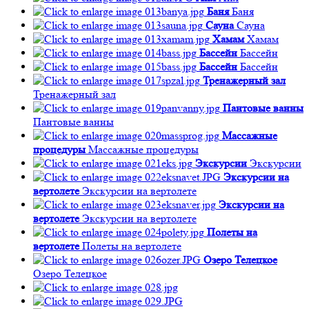
Баня
Баня
Сауна
Сауна
Хамам
Хамам
Бассейн
Бассейн
Бассейн
Бассейн
Тренажерный зал
Тренажерный зал
Пантовые ванны
Пантовые ванны
Массажные
процедуры
Массажные процедуры
Экскурсии
Экскурсии
Экскурсии на
вертолете
Экскурсии на вертолете
Экскурсии на
вертолете
Экскурсии на вертолете
Полеты на
вертолете
Полеты на вертолете
Озеро Телецкое
Озеро Телецкое