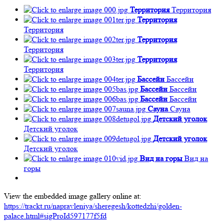
Территория
Территория
Территория
Территория
Территория
Территория
Территория
Территория
Бассейн
Бассейн
Бассейн
Бассейн
Бассейн
Бассейн
Сауна
Сауна
Детский уголок
Детский уголок
Детский уголок
Детский уголок
Вид на горы
Вид на
горы
View the embedded image gallery online at:
https://trackt.ru/napravleniya/sheregesh/kottedzhi/golden-
palace.html#sigProId597177f5fd