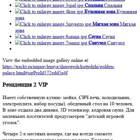
Спальня
Спальня
Кухонная зона
Кухонная
зона
Мягкая зона
Мягкая
зона
Сауна
Сауна
Санузел
Санузел
View the embedded image gallery online at:
https://trackt.ru/napravleniya/sheregesh/kottedzhi/golden-
palace.html#sigProId572edd5a4f
Резиденция 2 VIP
Имеет собственную кухню: мойка, СВЧ печь, холодильник,
электроплита, набор посуды), обеденный стол на 10 человек.
В зоне отдыха два дивана, 3D телевизор, кедровая сауна. Для
маленьких посетителей предусмотрен "детский игровой
уголок".
Четыре 2-х местных номера, где вы всегда сможете
насладиться прекрасным видом на горы. Кровати с