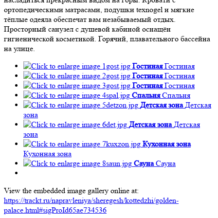
ортопедическими матрасами, подушки texnogel и мягкие
тёплые одеяла обеспечат вам незабываемый отдых.
Просторный санузел с душевой кабиной оснащён
гигиенической косметикой. Горячий, плавательного бассейна
на улице.
Гостиная
Гостиная
Гостиная
Гостиная
Гостиная
Гостиная
Спальня
Спальня
Детская зона
Детская
зона
Детская зона
Детская
зона
Кухонная зона
Кухонная зона
Сауна
Сауна
View the embedded image gallery online at:
https://trackt.ru/napravleniya/sheregesh/kottedzhi/golden-
palace.html#sigProId65ae734536