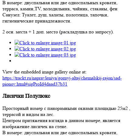
В номере: двуспальная или две односпальных кровати,
терраса, камин,TV, холодильник, чайник, стаканы, фен
Санузел: Туалет, душ, халаты, полотенца, тапочки,
гигиенические принадлежности.
2 осн. места + 1 доп. место (раскладушка по запросу).
View the embedded image gallery online at:
https://trackt.ru/napravleniya/gornyj-altaj/chemalskij-rajon/sad-
pionov.html#sigProId4daad37b31
Лисички Полулюкс
Просторный номер с панорамными окнами площадью 25м2 ,
террасой и видом на лес.
Центром притяжения взгляда в данном номере, является
изображение лисичек на стене.
В номере: двуспальная или две односпальных кровати,