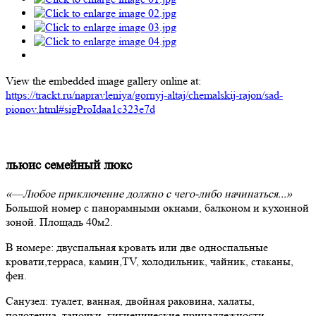
View the embedded image gallery online at:
https://trackt.ru/napravleniya/gornyj-altaj/chemalskij-rajon/sad-
pionov.html#sigProIdaa1c323e7d
льюис семейный люкс
«—
Любое приключение должно с чего-либо начинаться...
»
Большой номер с панорамными окнами, балконом и кухонной
зоной. Площадь 40м2.
В номере: двуспальная кровать или две односпальные
кровати,терраса, камин,TV, холодильник, чайник, стаканы,
фен.
Санузел: туалет, ванная, двойная раковина, халаты,
полотенца, тапочки, гигиенические принадлежности.