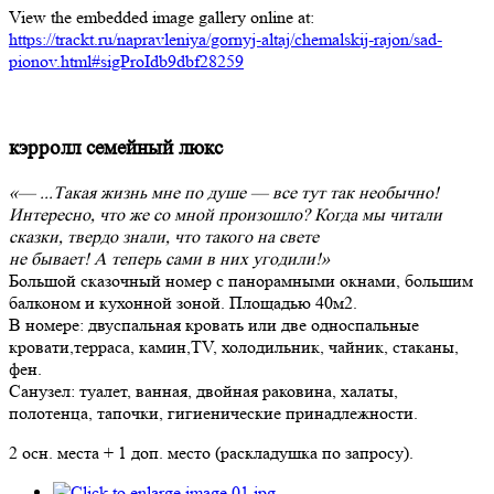
View the embedded image gallery online at:
https://trackt.ru/napravleniya/gornyj-altaj/chemalskij-rajon/sad-
pionov.html#sigProIdb9dbf28259
кэрролл семейный люкс
«— ...Такая жизнь мне по душе — все тут так необычно!
Интересно, что же со мной произошло? Когда мы читали
сказки, твердо знали, что такого на свете
не бывает! А теперь сами в них угодили!»
Большой сказочный номер с панорамными окнами, большим
балконом и кухонной зоной. Площадью 40м2.
В номере: двуспальная кровать или две односпальные
кровати,терраса, камин,TV, холодильник, чайник, стаканы,
фен.
Санузел: туалет, ванная, двойная раковина, халаты,
полотенца, тапочки, гигиенические принадлежности.
2 осн. места + 1 доп. место (раскладушка по запросу).