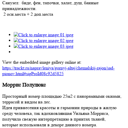
Санузел: биде, фен, тапочки, халат, душ, банные
принадлежности.
2 осн.места + 2 доп.места
View the embedded image gallery online at:
https://trackt.ru/napravleniya/gornyj-altaj/chemalskij-rajon/sad-
pionov.html#sigProId08c92d5825
Моррис Полулюкс
Просторный номер площадью 25м2 с панорамными окнами,
террасой и видом на лес.
Идея привнесения красоты и гармонии природы в жилую
среду человека, так вдохновлявшая Уильяма Морриса,
получила свежую интерпретацию в принтах тканей,
которые использовали в декоре данного номера.