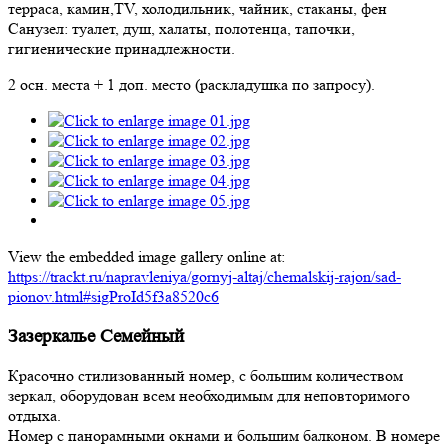
терраса, камин,TV, холодильник, чайник, стаканы, фен
Санузел: туалет, душ, халаты, полотенца, тапочки,
гигиенические принадлежности.
2 осн. места + 1 доп. место (раскладушка по запросу).
View the embedded image gallery online at:
https://trackt.ru/napravleniya/gornyj-altaj/chemalskij-rajon/sad-
pionov.html#sigProId5f3a8520c6
Зазеркалье Семейный
Красочно стилизованный номер, с большим количеством
зеркал, оборудован всем необходимым для неповторимого
отдыха.
Номер с панорамными окнами и большим балконом. В номере