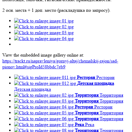
2 осн. места + 1 доп. место (раскладушка по запросу).
View the embedded image gallery online at:
https://trackt.ru/napravleniya/gornyj-altaj/chemalskij-rajon/sad-
pionov.html#sigProId58bbdc7eb9
Ресторан
Ресторан
Детская площадка
Детская площадка
Территория
Территория
Территория
Территория
Ресторан
Ресторан
Территория
Территория
Территория
Территория
Река
Река
Территория
Территория