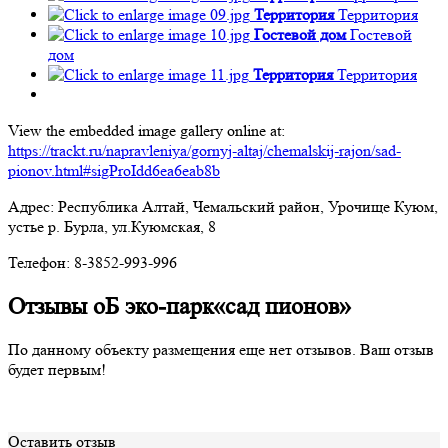
Территория
Территория
Гостевой дом
Гостевой
дом
Территория
Территория
View the embedded image gallery online at:
https://trackt.ru/napravleniya/gornyj-altaj/chemalskij-rajon/sad-
pionov.html#sigProIdd6ea6eab8b
Адрес: Республика Алтай, Чемальский район, Урочище Куюм,
устье р. Бурла, ул.Куюмская, 8
Телефон: 8-3852-993-996
Отзывы оБ эко-парк«сад пионов»
По данному объекту размещения еще нет отзывов. Ваш отзыв
будет первым!
Оставить отзыв