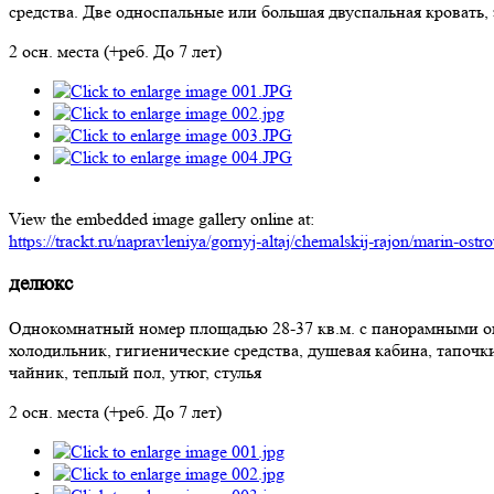
средства. Две односпальные или большая двуспальная кровать,
2 осн. места (+реб. До 7 лет)
View the embedded image gallery online at:
https://trackt.ru/napravleniya/gornyj-altaj/chemalskij-rajon/marin-os
делюкс
Однокомнатный номер площадью 28-37 кв.м. с панорамными окн
холодильник, гигиенические средства, душевая кабина, тапочки
чайник, теплый пол, утюг, стулья
2 осн. места (+реб. До 7 лет)