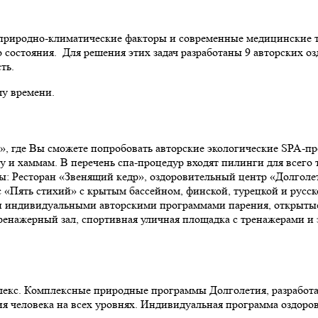
природно-климатические факторы и современные медицинские т
о состояния. Для решения этих задач разработаны 9 авторских 
ть.
му времени.
, где Вы сможете попробовать авторские экологические SPA-про
у и хаммам. В перечень спа-процедур входят пилинги для всего т
ны: Ресторан «Звенящий кедр», оздоровительный центр «Долгол
«Пять стихий» с крытым бассейном, финской, турецкой и русск
м и индивидуальными авторскими программами парения, открытые
 тренажерный зал, спортивная уличная площадка с тренажерами и
екс. Комплексные природные программы Долголетия, разработа
я человека на всех уровнях. Индивидуальная программа оздоров