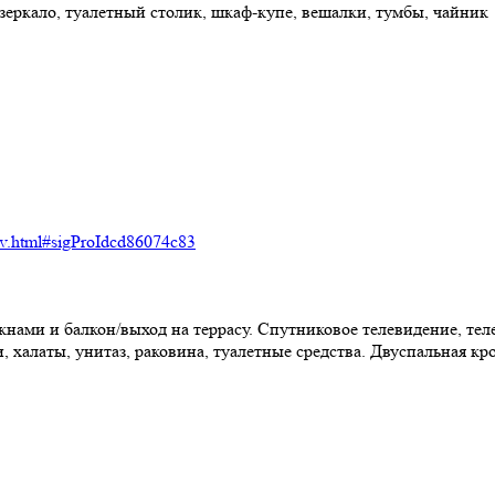
 зеркало, туалетный столик, шкаф-купе, вешалки, тумбы, чайник
trov.html#sigProIdcd86074c83
ами и балкон/выход на террасу. Спутниковое телевидение, теле
, халаты, унитаз, раковина, туалетные средства. Двуспальная кр