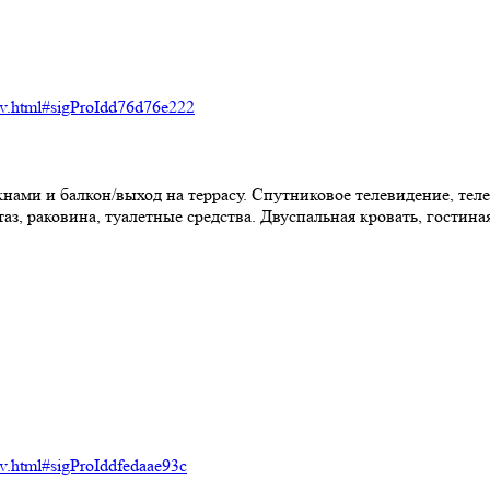
trov.html#sigProIdd76d76e222
ами и балкон/выход на террасу. Спутниковое телевидение, теле
аз, раковина, туалетные средства. Двуспальная кровать, гостина
trov.html#sigProIddfedaae93c