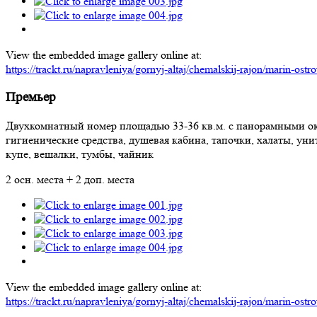
View the embedded image gallery online at:
https://trackt.ru/napravleniya/gornyj-altaj/chemalskij-rajon/marin-os
Премьер
Двухкомнатный номер площадью 33-36 кв.м. с панорамными окн
гигиенические средства, душевая кабина, тапочки, халаты, унит
купе, вешалки, тумбы, чайник
2 осн. места + 2 доп. места
View the embedded image gallery online at:
https://trackt.ru/napravleniya/gornyj-altaj/chemalskij-rajon/marin-os