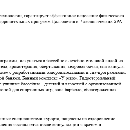
ехнологии, гарантирует эффективное исцеление физического
оздоровительных программ Долголетия и 7 экологических SPA-
граммы, искупаться в бассейне с лечебно-столовой водой из
ела, аромотерапия, обертывания, кедровая бочка, спа-капсула.
етие» с разработанными оздоровительными и спа-программами,
ой банями, Банный комплекс «У реки». Гидротермальный
 уличные бассейны – детский и взрослый с организованной
 зоной для спортивных игр, зона барбекю, облагороженная
нные специалистами курорта, нацелены на оздоровление
ления составляется после консультации с врачом и