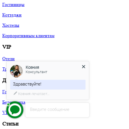
Гостиницы
Коттеджи
Хостелы
Корпоративным клиентам
VIP
Ксения
Отели
Консультант
Трансфер
Здравствуйте!
Доставка
Какие даты поездки Вас
интересуют?
Горный Алтай
Белокуриха
Введите сообщение
VIP
Статьи