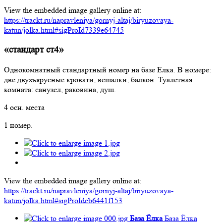
View the embedded image gallery online at:
https://trackt.ru/napravleniya/gornyj-altaj/biryuzovaya-
katun/jolka.html#sigProId7339e64745
«стандарт ст4»
Однокомнатный стандартный номер на базе Елка. В номере:
две двухъярусные кровати, вешалки, балкон. Туалетная
комната: санузел, раковина, душ.
4 осн. места
1 номер.
View the embedded image gallery online at:
https://trackt.ru/napravleniya/gornyj-altaj/biryuzovaya-
katun/jolka.html#sigProIdeb6441f153
База Ёлка
База Ёлка