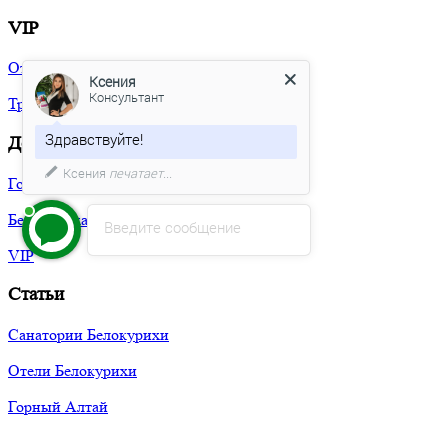
VIP
Ксения
Консультант
Отели
Здравствуйте!
Трансфер
Доставка
Какие даты поездки Вас
интересуют?
Горный Алтай
Белокуриха
Введите сообщение
VIP
Статьи
Санатории Белокурихи
Отели Белокурихи
Горный Алтай