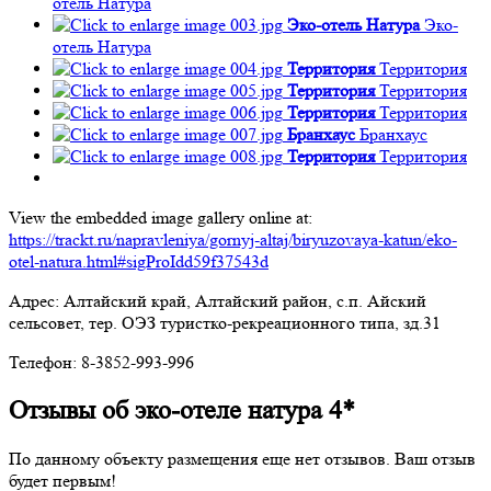
отель Натура
Эко-отель Натура
Эко-
отель Натура
Территория
Территория
Территория
Территория
Территория
Территория
Бранхаус
Бранхаус
Территория
Территория
View the embedded image gallery online at:
https://trackt.ru/napravleniya/gornyj-altaj/biryuzovaya-katun/eko-
otel-natura.html#sigProIdd59f37543d
Адрес: Алтайский край, Алтайский район, с.п. Айский
сельсовет, тер. ОЭЗ туристко-рекреационного типа, зд.31
Телефон: 8-3852-993-996
Отзывы об эко-отеле натура 4*
По данному объекту размещения еще нет отзывов. Ваш отзыв
будет первым!