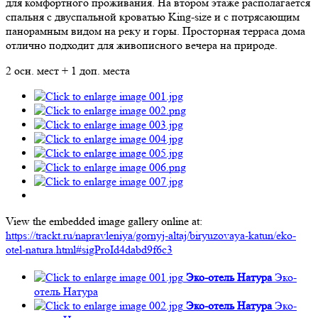
для комфортного проживания. На втором этаже располагается
спальня с двуспальной кроватью King-size и с потрясающим
панорамным видом на реку и горы. Просторная терраса дома
отлично подходит для живописного вечера на природе.
2 осн. мест + 1 доп. места
View the embedded image gallery online at:
https://trackt.ru/napravleniya/gornyj-altaj/biryuzovaya-katun/eko-
otel-natura.html#sigProId4dabd9f6c3
Эко-отель Натура
Эко-
отель Натура
Эко-отель Натура
Эко-