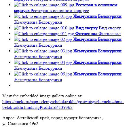
Ресторан в основном
корпусе
Ресторан в основном корпусе
Жемчужина Белокурихи
Жемчужина Белокурихи
Вид сверху
Вид сверху
Фитнес зал
Фитнес зал
Жемчужина Белокурихи
Жемчужина Белокурихи
Жемчужина Белокурихи
Жемчужина Белокурихи
Жемчужина Белокурихи
Жемчужина Белокурихи
Жемчужина Белокурихи
Жемчужина Белокурихи
View the embedded image gallery online at:
https://trackt.ru/napravleniya/belokurikha/gostinitsy/zhemchuzhina-
belokurikhi.html#sigProIda1d4139362
Адрес: Алтайский край, город-курорт Белокуриха,
ул.Славского 49c2