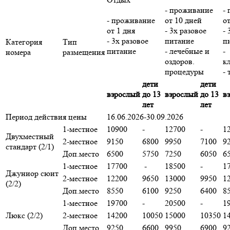
- проживание
-
- проживание
от 10 дней
о
от 1 дня
- 3х разовое
- 
- 3х разовое
питание
п
Категория
Тип
питание
- лечебные и
-
номера
размещения
оздоров.
к
процедуры
-
дети
дети
взрослый
до 13
взрослый
до 13
в
лет
лет
Период действия цены
16.06.2026-30.09.2026
1-местное
10900
-
12700
-
1
Двухместный
2-местное
9150
6800
9950
7100
9
стандарт (2/1)
Доп.место
6500
5750
7250
6050
6
1-местное
17700
-
18500
-
1
Джуниор сюит
2-местное
12200
9650
13000
9950
1
(2/2)
Доп.место
8550
6100
9250
6400
8
1-местное
19700
-
20500
-
1
Люкс (2/2)
2-местное
14200
10050
15000
10350
1
Доп.место
9250
6600
9950
6900
9