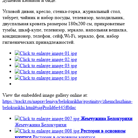
душевой кабиной и биде.
Угловой диван, кресло, стенка-горка, журнальный стол,
табурет, чайник и набор посуды, телевизор, холодильник,
двуспальная кровать размером 180х200 см, прикроватные
тумбы, шкаф-купе, телевизор, зеркало, напольная вешалка,
кондиционер, телефон, сейф,Wi-Fi, зеркало, фен, набор
гигиенических принадлежностей.
View the embedded image gallery online at:
https://trackt.ru/napravleniya/belokurikha/gostinitsy/zhemchuzhina-
belokurikhi.html#sigProId6e445f0dac
Жемчужина Белокурихи
Жемчужина Белокурихи
Ресторан в основном
корпусе
Ресторан в основном корпусе