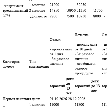
1-местное
21200
-
32250
-
-
Апартамент
трехкомнатный
2-местное
14850
10950
21250
11700
-
(2/4)
Доп.место
9200
7500
10750
8000
-
Лечение
Оз
Отдых
- проживание
- 
- проживание
от 10 дней
от 
от 1 дня
- 3х разовое
- 3
- 3х разовое
питание
пи
Категория
Тип
питание
- лечебные и
-
номера
размещения
оздоров.
кл
процедуры
- 
дети
дети
до
взрослый
взрослый
до 13
вз
13
лет
лет
Период действия цены
01.10.2026-28.12.2026
1-местное
11000
-
11800
-
11