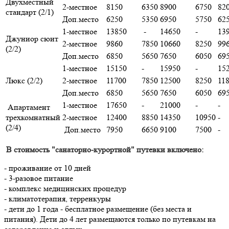
Двухместный
2-местное
8150
6350
8900
6750
82
стандарт (2/1)
Доп.место
6250
5350
6950
5750
62
1-местное
13850
-
14650
-
13
Джуниор сюит
2-местное
9860
7850
10660
8250
99
(2/2)
Доп.место
6850
5650
7650
6050
69
1-местное
15150
-
15950
-
15
Люкс (2/2)
2-местное
11700
7850
12500
8250
11
Доп.место
6850
5650
7650
6050
69
1-местное
17650
-
21000
-
-
Апартамент
трехкомнатный
2-местное
12400
8850
14350
10950
-
(2/4)
Доп.место
7950
6650
9100
7500
-
В стоимость "санаторно-курортной" путевки включено:
- проживание от 10 дней
- 3-разовое питание
- комплекс медицинских процедур
- климатотерапия, терренкуры
- дети до 1 года - бесплатное размещение (без места и
питания). Дети до 4 лет размещаются только по путевкам на