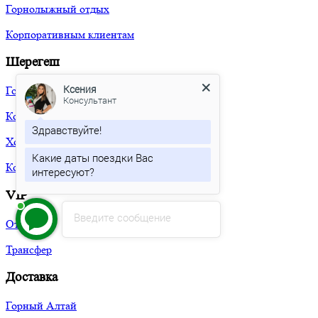
Горнолыжный отдых
Корпоративным клиентам
Шерегеш
Ксения
Гостиницы
Консультант
Коттеджи
Здравствуйте!
Хостелы
Какие даты поездки Вас
Корпоративным клиентам
интересуют?
VIP
Введите сообщение
Отели
Трансфер
Доставка
Горный Алтай