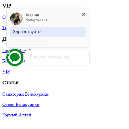
Ксения
VIP
Консультант
Отели
Здравствуйте!
Трансфер
Какие даты поездки Вас
интересуют?
Доставка
Горный Алтай
Введите сообщение
Белокуриха
VIP
Статьи
Санатории Белокурихи
Отели Белокурихи
Горный Алтай